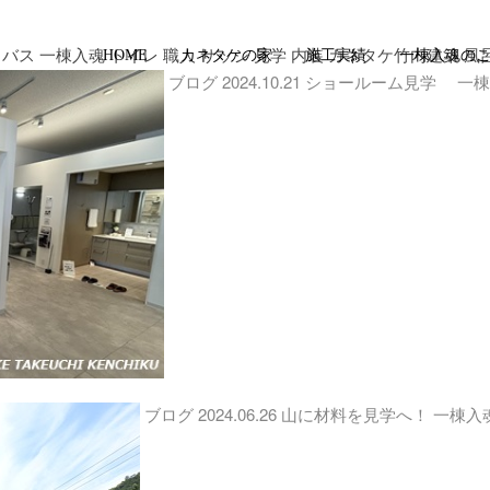
 バス 一棟入魂 トイレ 職人 サッシ 見学 内装 カネタケ竹内建築 風
HOME
カネタケの家
施工実績
一棟入魂の
ブログ
2024.10.21
ショールーム見学 一
ブログ
2024.06.26
山に材料を見学へ！ 一棟入