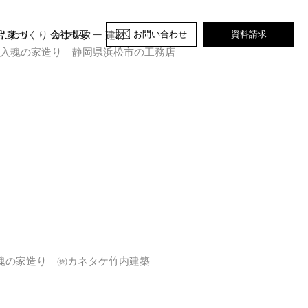
呂 家づくり カウンター 建材
お問い合わせ
資料請求
こだわり
会社概要
棟入魂の家造り 静岡県浜松市の工務店
魂の家造り ㈱カネタケ竹内建築