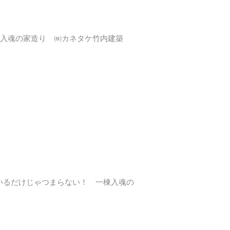
棟入魂の家造り ㈱カネタケ竹内建築
いるだけじゃつまらない！ 一棟入魂の