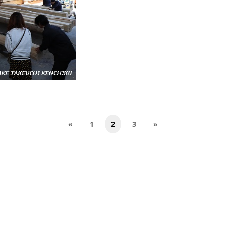
«
1
2
3
»