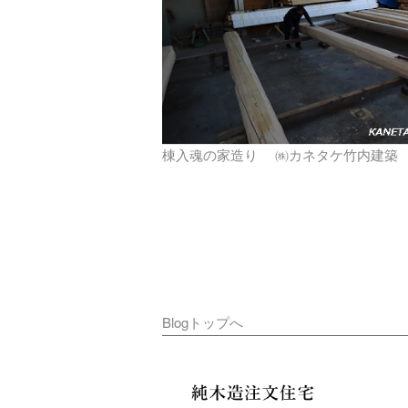
棟入魂の家造り ㈱カネタケ竹内建築
Blogトップへ