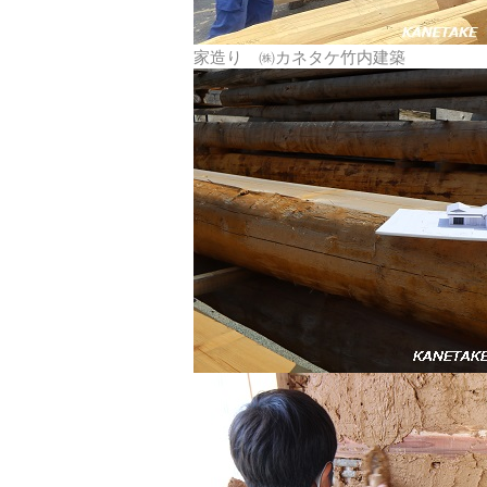
家造り ㈱カネタケ竹内建築