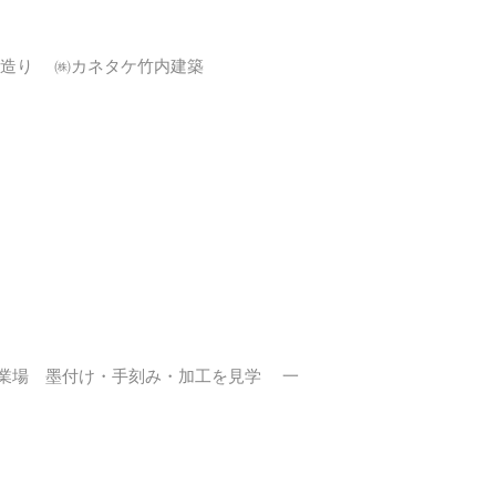
造り ㈱カネタケ竹内建築
業場 墨付け・手刻み・加工を見学 一