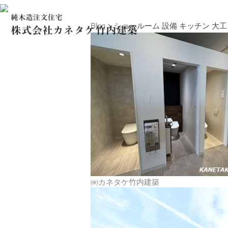
Blog
> ショールーム 設備 キッチン 大工
㈱カネタケ竹内建築