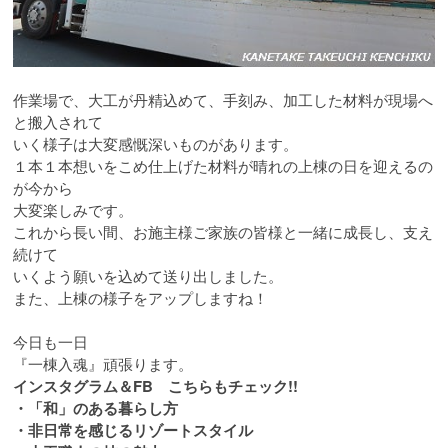
作業場で、大工が丹精込めて、手刻み、加工した材料が現場へ
と搬入されて
いく様子は大変感慨深いものがあります。
１本１本想いをこめ仕上げた材料が晴れの上棟の日を迎えるの
が今から
大変楽しみです。
これから長い間、お施主様ご家族の皆様と一緒に成長し、支え
続けて
いくよう願いを込めて送り出しました。
また、上棟の様子をアップしますね！
今日も一日
『一棟入魂』頑張ります。
インスタグラム＆FB こちらもチェック!!
・「和」のある暮らし方
・非日常を感じるリゾートスタイル