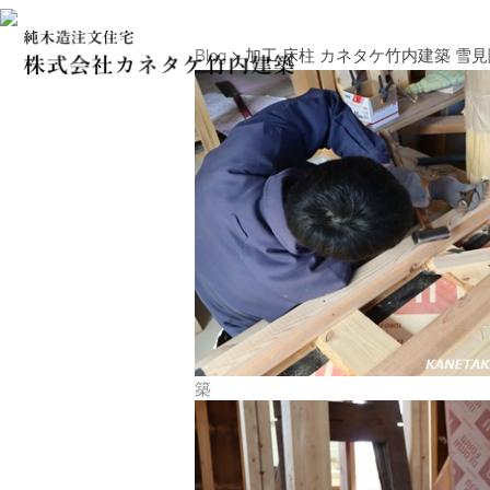
Blog
> 加工 床柱 カネタケ竹内建築 雪見
築