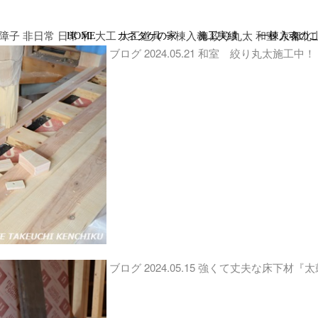
障子 非日常 日常 和 大工 大工道具 一棟入魂 絞り丸太 和室 京都北
HOME
カネタケの家
施工実績
一棟入魂の
ブログ
2024.05.21
和室 絞り丸太施工中！
ブログ
2024.05.15
強くて丈夫な床下材『太