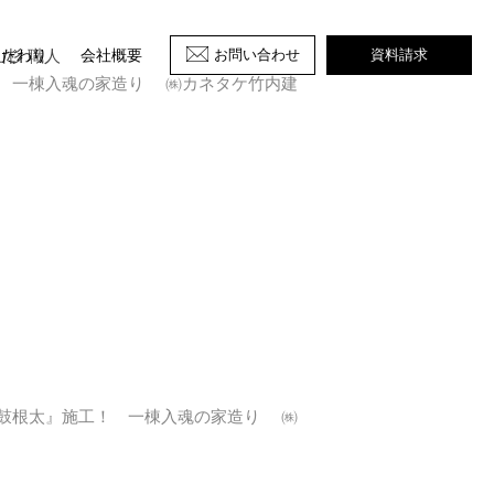
山杉 職人
お問い合わせ
資料請求
こだわり
会社概要
 一棟入魂の家造り ㈱カネタケ竹内建
鼓根太』施工！ 一棟入魂の家造り ㈱