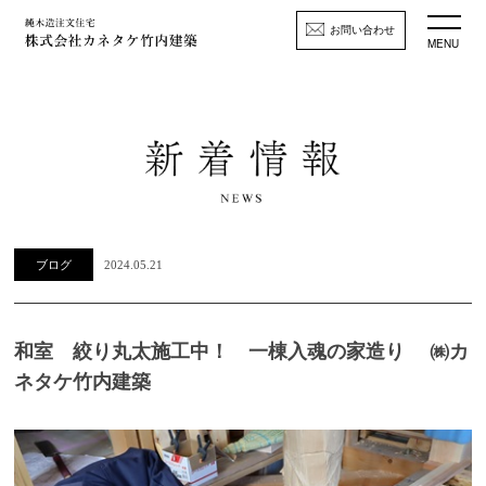
お問い合わせ
MENU
ブログ
2024.05.21
和室 絞り丸太施工中！ 一棟入魂の家造り ㈱カ
ネタケ竹内建築