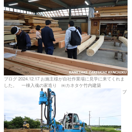
ブログ
2024.12.17
お施主様が自社作業場に見学に来てくれま
した。 一棟入魂の家造り ㈱カネタケ竹内建築
ブ