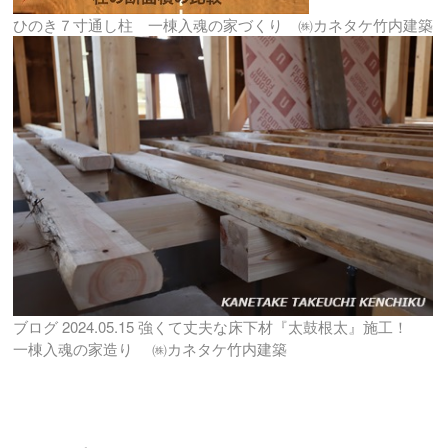
ひのき７寸通し柱 一棟入魂の家づくり ㈱カネタケ竹内建築
ブログ
2024.05.15
強くて丈夫な床下材『太鼓根太』施工！
一棟入魂の家造り ㈱カネタケ竹内建築