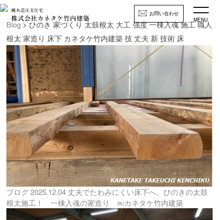
お問い合わせ
MENU
Blog
> ひのき 家づくり 太鼓根太 大工 強度 一棟入魂 施工 職人
根太 家造り 床下 カネタケ竹内建築 技 丈夫 新 技術 床
ブログ
2025.12.04
丈夫でたわみにくい床下へ。ひのきの太鼓
根太施工！ 一棟入魂の家造り ㈱カネタケ竹内建築