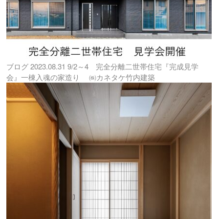
ブログ
2023.08.31
9/2～4 完全分離二世帯住宅『完成見学
会』一棟入魂の家造り ㈱カネタケ竹内建築