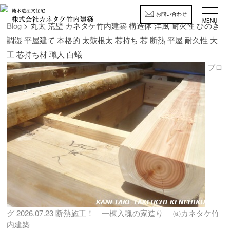
お問い合わせ
MENU
Blog
> 丸太 荒壁 カネタケ竹内建築 構造体 洋風 耐火性 ひのき
調湿 平屋建て 本格的 太鼓根太 芯持ち 芯 断熱 平屋 耐久性 大
工 芯持ち材 職人 白蟻
ブロ
グ
2026.07.23
断熱施工！ 一棟入魂の家造り ㈱カネタケ竹
内建築