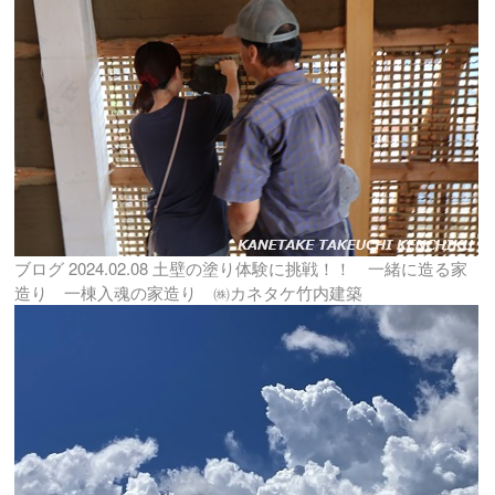
ブログ
2024.02.08
土壁の塗り体験に挑戦！！ 一緒に造る家
造り 一棟入魂の家造り ㈱カネタケ竹内建築