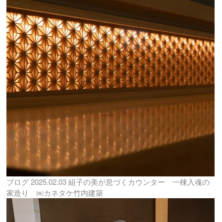
ブログ
2025.02.03
組子の美が息づくカウンター 一棟入魂の
家造り ㈱カネタケ竹内建築