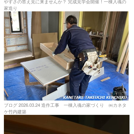
やすさの答え見に来ませんか？ 完成見学会開催！一棟入魂の
家造り
ブログ
2026.03.24
造作工事 一棟入魂の家づくり ㈱カネタ
ケ竹内建築