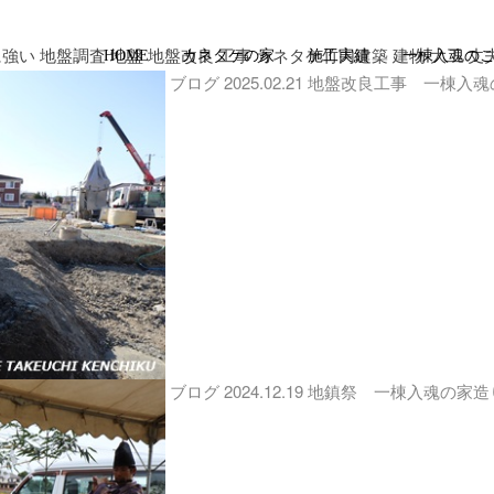
に強い 地盤調査 地盤 地盤改良 工事 カネタケ竹内建築 建物 大工 丈
HOME
カネタケの家
施工実績
一棟入魂の
ブログ
2025.02.21
地盤改良工事 一棟入魂
ブログ
2024.12.19
地鎮祭 一棟入魂の家造