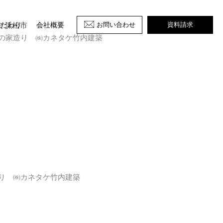
夫 浜松市
お問い合わせ
資料請求
こだわり
会社概要
の家造り ㈱カネタケ竹内建築
り ㈱カネタケ竹内建築