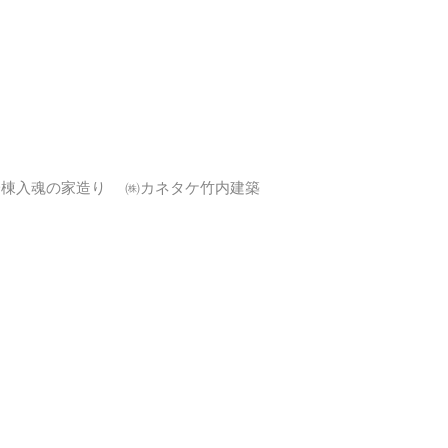
一棟入魂の家造り ㈱カネタケ竹内建築