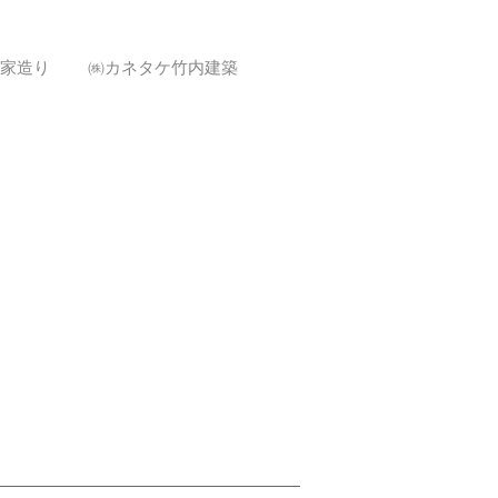
の家造り ㈱カネタケ竹内建築