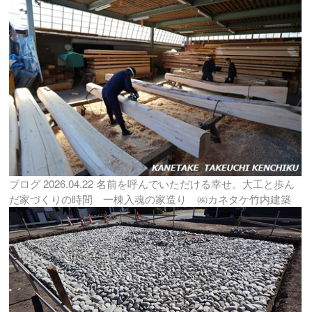
ブログ
2026.04.22
名前を呼んでいただける幸せ。大工と歩ん
だ家づくりの時間 一棟入魂の家造り ㈱カネタケ竹内建築