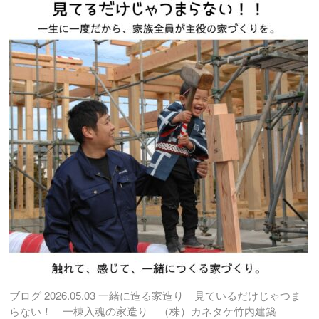
ブログ
2026.05.03
一緒に造る家造り 見ているだけじゃつま
らない！ 一棟入魂の家造り （株）カネタケ竹内建築