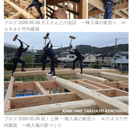
ブログ
2026.05.08
大工さんとの会話 一棟入魂の家造り ㈱
カネタケ竹内建築
ブログ
2026.05.06
祝！上棟 一棟入魂の家造り ㈱カネタケ竹
内建築 一棟入魂の家づくり