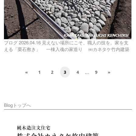
ブログ
2026.04.16
見えない場所にこそ、職人の技を。家を支
える「栗石敷き」 一棟入魂の家造り ㈱カネタケ竹内建築
…
«
1
2
3
4
9
»
Blogトップへ