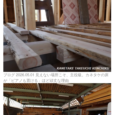
ブログ
2026.05.01
見えない場所こそ、主役級。カネタケの床
が「ピアノも置ける」ほど頑丈な理由