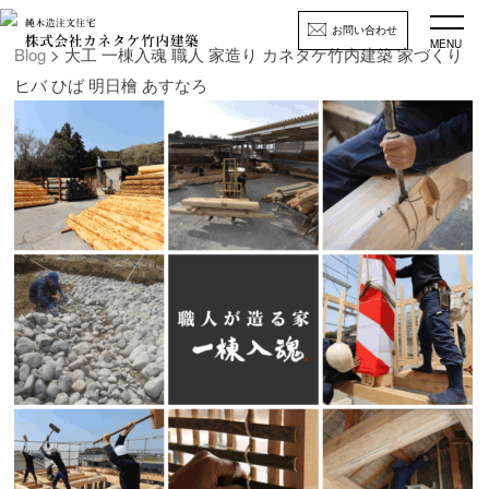
お問い合わせ
MENU
Blog
> 大工 一棟入魂 職人 家造り カネタケ竹内建築 家づくり
ヒバ ひば 明日檜 あすなろ