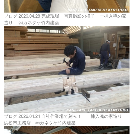
ブログ
2026.04.28
完成現場 写真撮影の様子 一棟入魂の家
造り ㈱カネタケ竹内建築
ブログ
2026.04.24
自社作業場で刻み！ 一棟入魂の家造り
浜松市工務店 ㈱カネタケ竹内建築