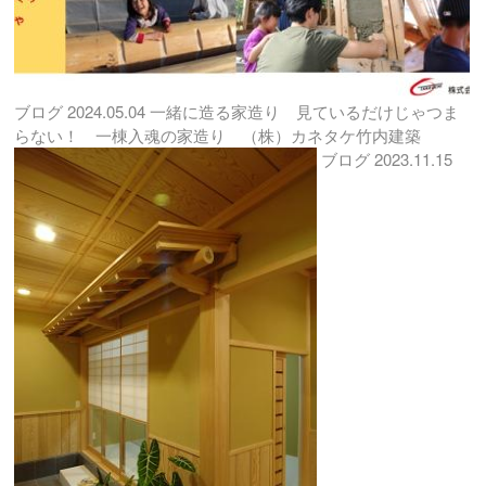
ブログ
2024.05.04
一緒に造る家造り 見ているだけじゃつま
らない！ 一棟入魂の家造り （株）カネタケ竹内建築
ブログ
2023.11.15