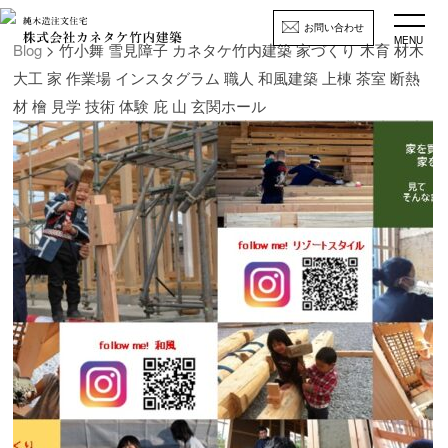
お問い合わせ
MENU
Blog
> 竹小舞 雪見障子 カネタケ竹内建築 家づくり 木育 材木
大工 家 作業場 インスタグラム 職人 和風建築 上棟 茶室 断熱
材 檜 見学 技術 体験 庇 山 玄関ホール