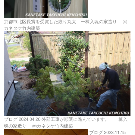
京都市北区長賞を受賞した絞り丸太 一棟入魂の家造り ㈱
カネタケ竹内建築
ブログ
2024.04.26
外部工事が順調に進んでいます。 一棟入
魂の家造り ㈱カネタケ竹内建築
ブログ
2023.11.15