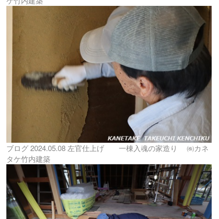
ケ竹内建築
ブログ
2024.05.08
左官仕上げ 一棟入魂の家造り ㈱カネ
タケ竹内建築