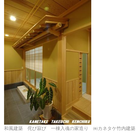
和風建築 侘び寂び 一棟入魂の家造り ㈱カネタケ竹内建築