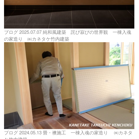
ブログ
2025.07.07
純和風建築 詫び寂びの世界観 一棟入魂
の家造り ㈱カネタケ竹内建築
ブログ
2024.05.13
畳・襖施工 一棟入魂の家造り ㈱カネタ