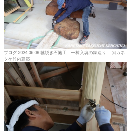
ブログ
2024.05.06
靴脱ぎ石施工 一棟入魂の家造り ㈱カネ
タケ竹内建築