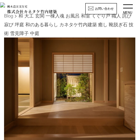
お問い合わせ
MENU
Blog
> 和 大工 玄関 一棟入魂 お風呂 和室 くぐり戸 職人 詫び
寂び 坪庭 和のある暮らし カネタケ竹内建築 癒し 靴脱ぎ石 技
術 雪見障子 中庭