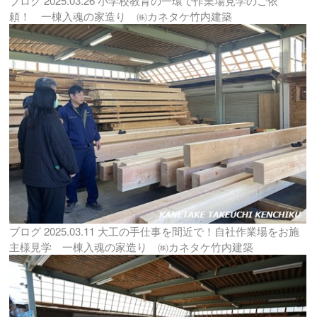
ブログ
2025.03.26
小学校教育の一環で作業場見学のご依
頼！ 一棟入魂の家造り ㈱カネタケ竹内建築
ブログ
2025.03.11
大工の手仕事を間近で！自社作業場をお施
主様見学 一棟入魂の家造り ㈱カネタケ竹内建築