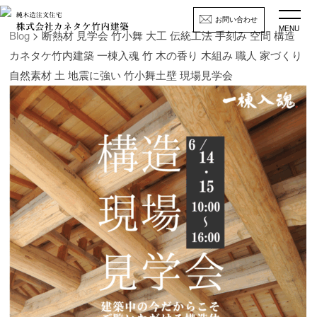
お問い合わせ
MENU
Blog
> 断熱材 見学会 竹小舞 大工 伝統工法 手刻み 空間 構造
カネタケ竹内建築 一棟入魂 竹 木の香り 木組み 職人 家づくり
自然素材 土 地震に強い 竹小舞土壁 現場見学会