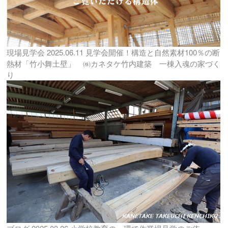
現場見学会
2025.06.11
見学会開催！構造と自然素材100％の断
熱材「竹小舞土壁」 ㈱カネタケ竹内建築 一棟入魂の家づく
り