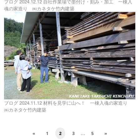
ブログ
2024.12.12
自社作業場で墨付け・刻み・加工 一棟入
魂の家造り ㈱カネタケ竹内建築
ブログ
2024.11.12
材料を見学に山へ！ 一棟入魂の家造り
㈱カネタケ竹内建築
…
«
1
2
3
5
»