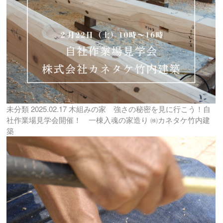
未分類
2025.02.17
木組みの家 強さの秘密を見に行こう！自
社作業場見学会開催！ 一棟入魂の家造り ㈱カネタケ竹内建
築