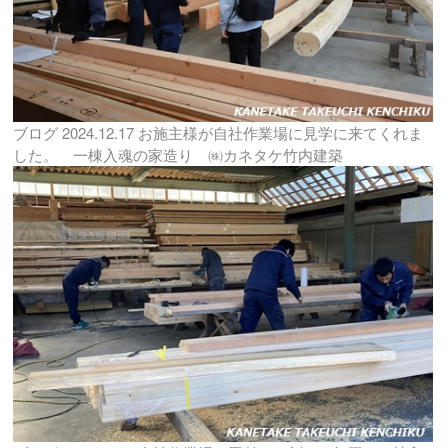
ブログ
2024.12.17
お施主様が自社作業場に見学に来てくれま
した。 一棟入魂の家造り ㈱カネタケ竹内建築