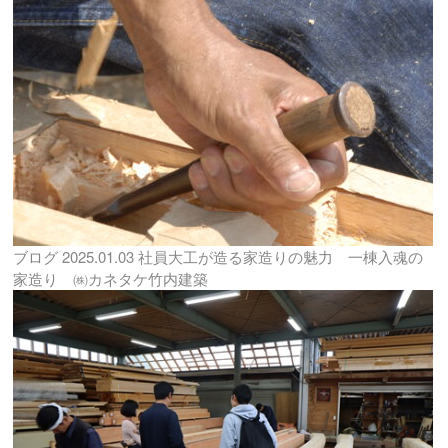
ブログ
2025.01.03
社員大工が造る家造りの魅力 一棟入魂の
家造り ㈱カネタケ竹内建築