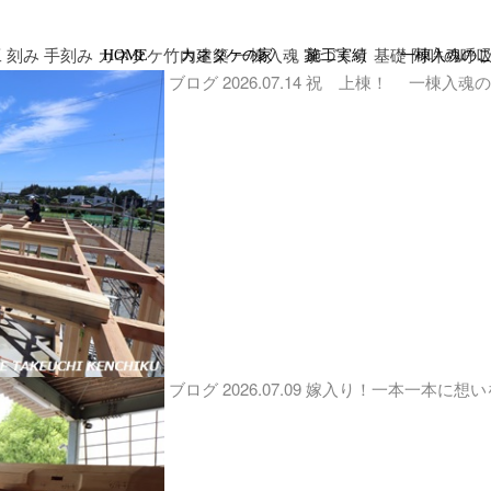
工 刻み 手刻み カネタケ竹内建築 一棟入魂 家づくり 基礎 阿吽の呼吸
HOME
カネタケの家
施工実績
一棟入魂の
ブログ
2026.07.14
祝 上棟！ 一棟入魂
ブログ
2026.07.09
嫁入り！一本一本に想い