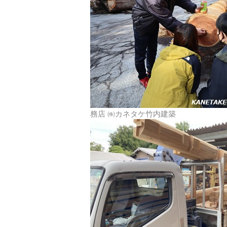
務店 ㈱カネタケ竹内建築