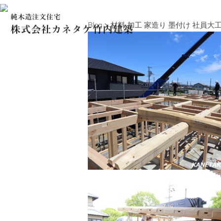
Blog
> 材料 加工 家造り 墨付け 社員大