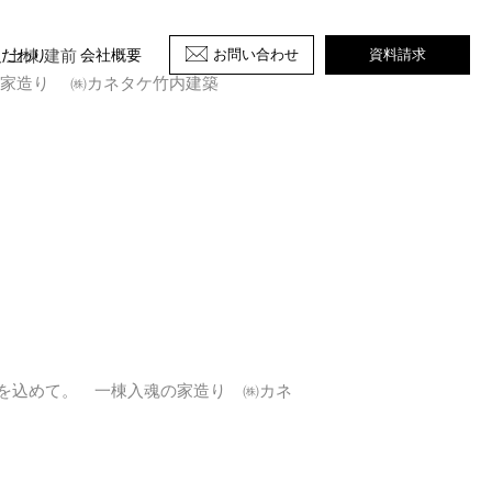
 上棟 建前
お問い合わせ
資料請求
こだわり
会社概要
の家造り ㈱カネタケ竹内建築
を込めて。 一棟入魂の家造り ㈱カネ