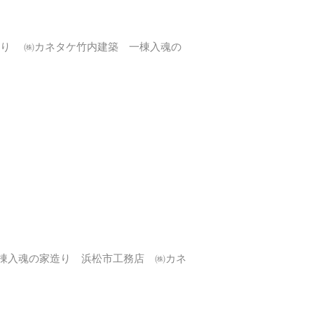
造り ㈱カネタケ竹内建築 一棟入魂の
棟入魂の家造り 浜松市工務店 ㈱カネ