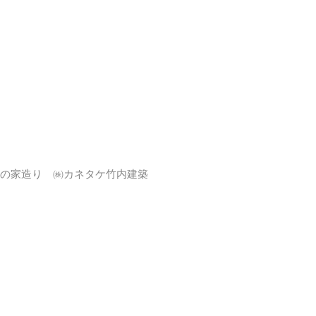
の家造り ㈱カネタケ竹内建築