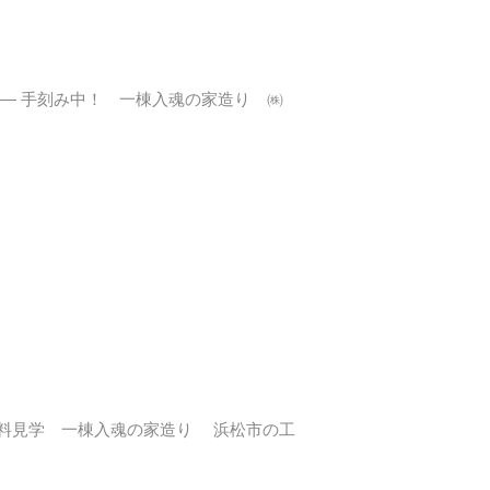
 ― 手刻み中！ 一棟入魂の家造り ㈱
料見学 一棟入魂の家造り 浜松市の工