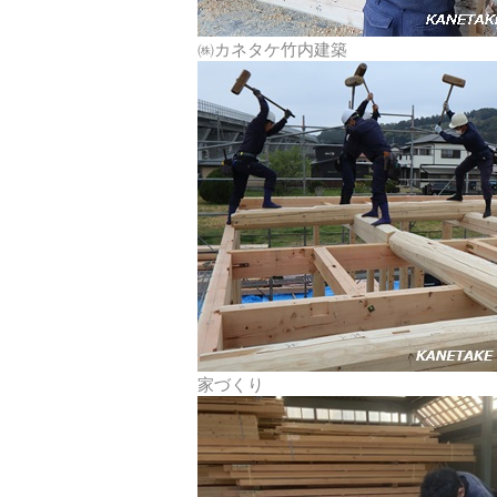
㈱カネタケ竹内建築
家づくり