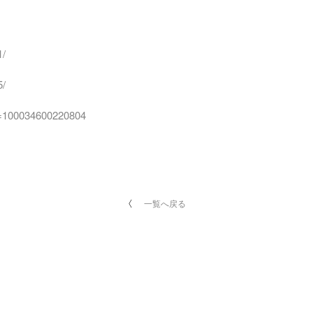
1/
5/
id=100034600220804
一覧へ戻る