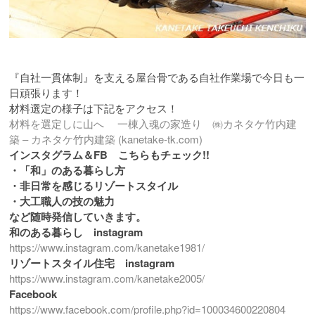
『自社一貫体制』を支える屋台骨である自社作業場で今日も一
日頑張ります！
材料選定の様子は下記をアクセス！
材料を選定しに山へ 一棟入魂の家造り ㈱カネタケ竹内建
築 – カネタケ竹内建築 (kanetake-tk.com)
インスタグラム＆FB こちらもチェック!!
・「和」のある暮らし方
・非日常を感じるリゾートスタイル
・大工職人の技の魅力
など随時発信していきます。
和のある暮らし instagram
https://www.instagram.com/kanetake1981/
リゾートスタイル住宅 instagram
https://www.instagram.com/kanetake2005/
Facebook
https://www.facebook.com/profile.php?id=100034600220804