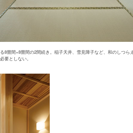
る8畳間×8畳間の2間続き。稲子天井、雪見障子など、和のしつら
必要としない。