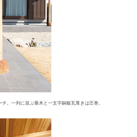
ポーチ。一列に並ぶ垂木と一文字銅板瓦葺きは圧巻。