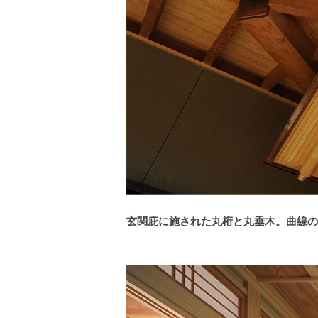
玄関庇に施された丸桁と丸垂木。曲線の