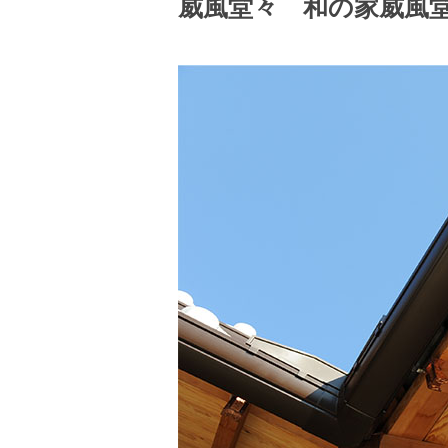
威風堂々 和の家威風