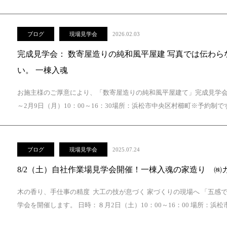
ブログ
現場見学会
2026.02.03
完成見学会： 数寄屋造りの純和風平屋建 写真では伝わ
い。 一棟入魂
お施主様のご厚意により、「数寄屋造りの純和風平屋建て」完成見学会
～2月9日（月）10：00～16：30場所：浜松市中央区村櫛町※予約制で
ブログ
現場見学会
2025.07.24
8/2（土）自社作業場見学会開催！一棟入魂の家造り ㈱
木の香り、手仕事の精度 大工の技が息づく 家づくりの現場へ 「五感
学会を開催します。 日時：８月2日（土）10：00～16：00 場所：浜松市