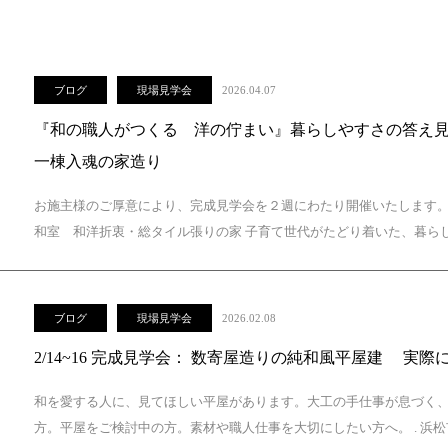
ブログ
現場見学会
2026.04.07
『和の職人がつくる 洋の佇まい』暮らしやすさの答え見
一棟入魂の家造り
お施主様のご厚意により、完成見学会を２週にわたり開催いたします。 
和室 和洋折衷・総タイル張りの家 子育て世代がたどり着いた、暮らし
ブログ
現場見学会
2026.02.08
2/14~16 完成見学会： 数寄屋造りの純和風平屋建 
和を愛する人に、見てほしい平屋があります。大工の手仕事が息づく、数
方。平屋をご検討中の方。素材や職人仕事を大切にしたい方へ。 . 浜松市