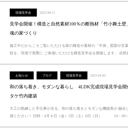
現場見学会
2025.06.11
見学会開催！構造と自然素材100％の断熱材「竹小舞土
魂の家づくり
施工中だからこそご覧いただける家の構造や素材の「中身」図面や言
技を、現場で実際に ご体感いただける構造見学会を開催します。 自然素
お知らせ
ブログ
現場見学会
2025.04.03
和の落ち着き、モダンな暮らし 4LDK完成現場見学会
タケ竹内建築
大工の熟練した手仕事が光る、和の落ち着きとモダンな機能美が 融合し
感ください！ 日時：4月４日（金）5日（土）6日（日） 10：00～16：