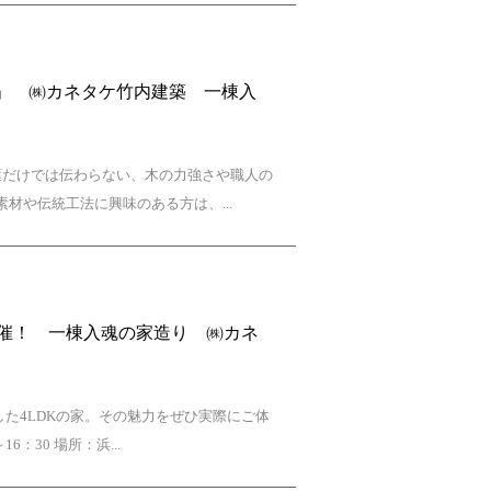
壁」 ㈱カネタケ竹内建築 一棟入
葉だけでは伝わらない、木の力強さや職人の
材や伝統工法に興味のある方は、...
開催！ 一棟入魂の家造り ㈱カネ
た4LDKの家。その魅力をぜひ実際にご体
30 場所：浜...