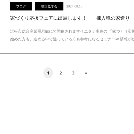
ブログ
現場見学会
2024.08.18
家づくり応援フェアに出展します！ 一棟入魂の家造り
浜松市総合産業展示館にて開催されますイエタテ主催の 「家づくり応
始めた方も、進める中で迷っている方も参考になるセミナーや 情報がた
1
2
3
»