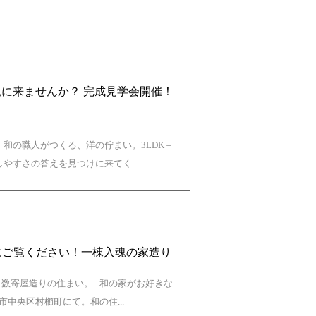
に来ませんか？ 完成見学会開催！
和の職人がつくる、洋の佇まい。3LDK＋
やすさの答えを見つけに来てく...
実際にご覧ください！一棟入魂の家造り
寄屋造りの住まい。 . 和の家がお好きな
中央区村櫛町にて。和の住...