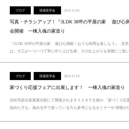
ブログ
現場見学会
2024.12.03
写真・チラシアップ！『3LDK 38坪の平屋の家 遊び
会開催 一棟入魂の家造り
『3LDK 38坪の平屋の家 遊び心満載！おうち時間を楽しもう』 . 
は、大工が一つ一つ丁寧に作り上げる家。その仕上がりを実際にご覧いた
ブログ
現場見学会
2024.11.19
家づくり応援フェアに出展します！ 一棟入魂の家造り
浜松市総合産業展示館にて開催されますイエタテ主催の 「家づくり応
始めた方も、進める中で迷っている方も参考になるセミナーや 情報がた