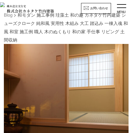
お問い合わせ
MENU
Blog
> 和モダン 施工事例 珪藻土 和の趣 カネタケ竹内建築 シ
ューズクローク 純和風 実用性 木組み 大工 踏込み 一棟入魂 和
風 和室 施工例 職人 木のぬくもり 和の家 手仕事 リビング 土
間収納