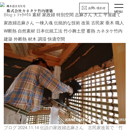
お問い合わせ
MENU
Blog
> ｼｯｸﾊｳｽ 素材 家政婦 特別空間 志麻さん 大工 平屋建て
家政婦志麻さん 一棟入魂 伝統的な技術 改装 古民家 垂木 職人
W断熱 自然素材 日本伝統工法 竹小舞土壁 蓄熱 カネタケ竹内
建築 外断熱 材木 調湿 快適空間
ブログ
2024.11.14
伝説の家政婦志麻さん 古民家改装で「竹