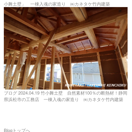
小舞土壁」 一棟入魂の家造り ㈱カネタケ竹内建築
ブログ
2024.04.19
竹小舞土壁 自然素材100％の断熱材！静岡
県浜松市の工務店 一棟入魂の家造り ㈱カネタケ竹内建築
Blogトップへ