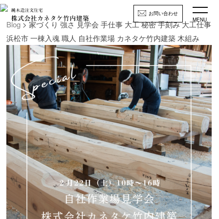
お問い合わせ
MENU
Blog
> 家づくり 強さ 見学会 手仕事 大工 秘密 手刻み 大工仕事
浜松市 一棟入魂 職人 自社作業場 カネタケ竹内建築 木組み