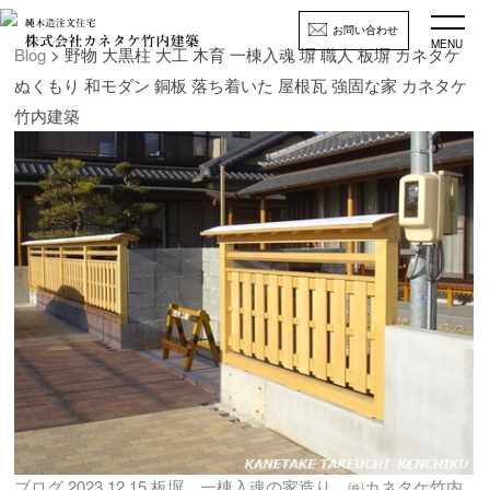
お問い合わせ
MENU
Blog
> 野物 大黒柱 大工 木育 一棟入魂 塀 職人 板塀 カネタケ
ぬくもり 和モダン 銅板 落ち着いた 屋根瓦 強固な家 カネタケ
竹内建築
ブログ
2023.12.15
板塀 一棟入魂の家造り ㈱カネタケ竹内