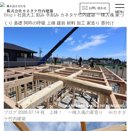
お問い合わせ
MENU
Blog
> 社員大工 刻み 手刻み カネタケ竹内建築 一棟入魂 家づ
くり 基礎 阿吽の呼吸 上棟 建前 材料 加工 家造り 墨付け
ブログ
2026.07.14
祝 上棟！ 一棟入魂の家造り ㈱カネタ
ケ竹内建築