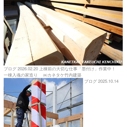
ブログ
2026.02.20
上棟前の大切な仕事「墨付け」作業中！
一棟入魂の家造り ㈱カネタケ竹内建築
ブログ
2025.10.14