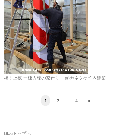
祝！上棟 一棟入魂の家造り ㈱カネタケ竹内建築
…
1
2
4
»
Blogトップへ