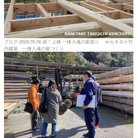
ブログ
2026.05.06
祝！上棟 一棟入魂の家造り ㈱カネタケ竹
内建築 一棟入魂の家づくり