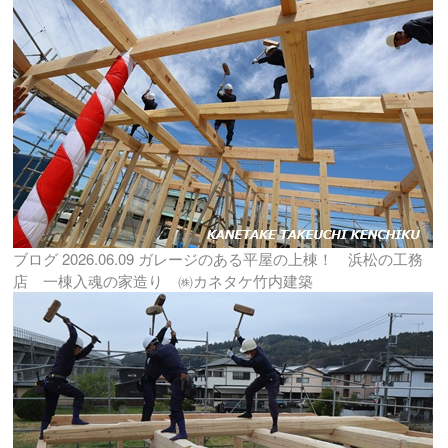
ブログ
2026.06.09
ガレージのある平屋の上棟！ 浜松の工務
店 一棟入魂の家造り ㈱カネタケ竹内建築