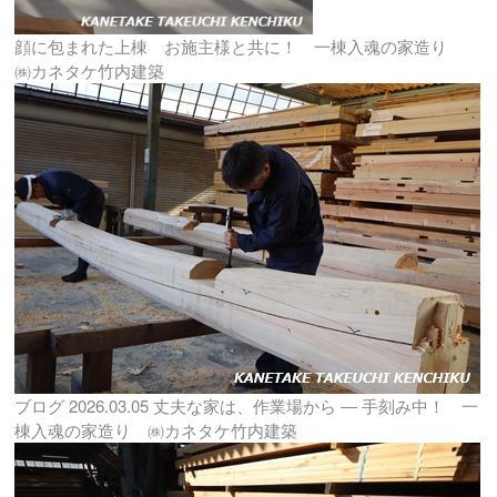
顔に包まれた上棟 お施主様と共に！ 一棟入魂の家造り
㈱カネタケ竹内建築
ブログ
2026.03.05
丈夫な家は、作業場から ― 手刻み中！ 一
棟入魂の家造り ㈱カネタケ竹内建築