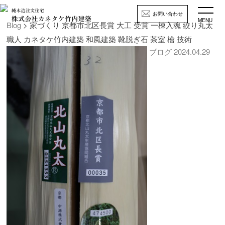
お問い合わせ
MENU
Blog
> 家づくり 京都市北区長賞 大工 受賞 一棟入魂 絞り丸太
職人 カネタケ竹内建築 和風建築 靴脱ぎ石 茶室 檜 技術
ブログ
2024.04.29