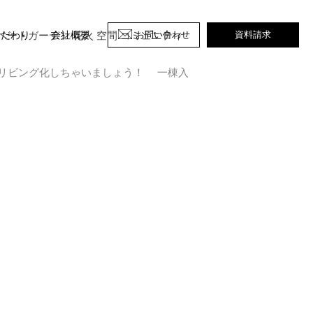
イベートガーデン 花火 空間 コミュニティ
お問い合わせ
資料請求
こだわり
会社概要
リビング化しちゃいましょう！ 一棟入