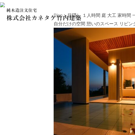
Blog
> 目隠し １人時間 庭 大工 家時間
自分だけの空間 憩いのスペース リビング