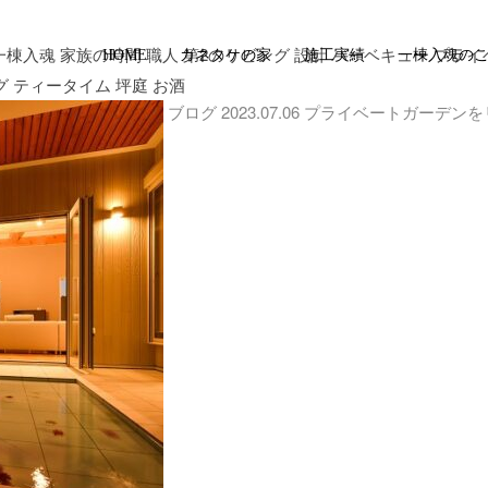
 一棟入魂 家族の時間 職人 第2のリビング 設計 バーベキュー プラ
HOME
カネタケの家
施工実績
一棟入魂の
 ティータイム 坪庭 お酒
ブログ
2023.07.06
プライベートガーデンを