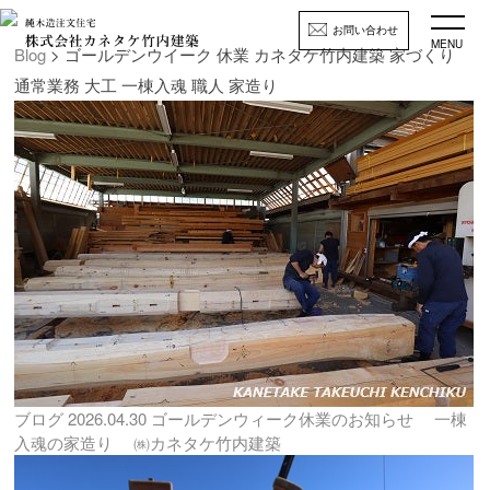
お問い合わせ
MENU
Blog
> ゴールデンウイーク 休業 カネタケ竹内建築 家づくり
通常業務 大工 一棟入魂 職人 家造り
ブログ
2026.04.30
ゴールデンウィーク休業のお知らせ 一棟
入魂の家造り ㈱カネタケ竹内建築