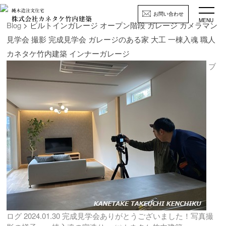
お問い合わせ
MENU
Blog
> ビルトインガレージ オープン階段 ガレージ カメラマン
見学会 撮影 完成見学会 ガレージのある家 大工 一棟入魂 職人
カネタケ竹内建築 インナーガレージ
ブ
ログ
2024.01.30
完成見学会ありがとうございました！写真撮