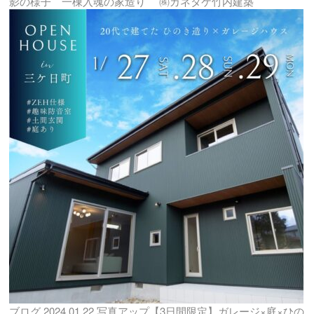
影の様子 一棟入魂の家造り ㈱カネタケ竹内建築
ブログ
2024.01.22
写真アップ【3日間限定】ガレージ×庭×ひの