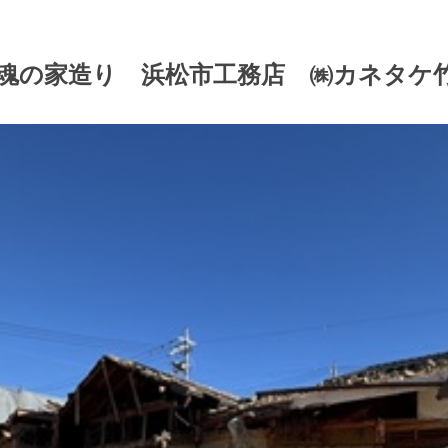
魂の家造り 浜松市工務店 ㈱カネタケ