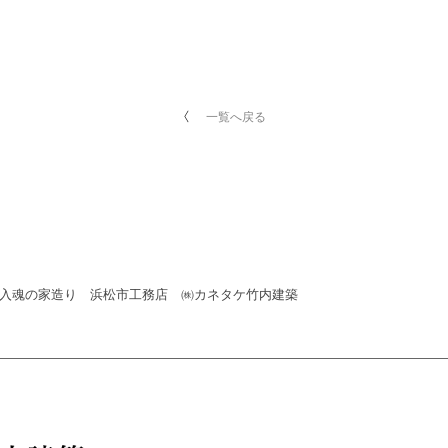
一覧へ戻る
棟入魂の家造り 浜松市工務店 ㈱カネタケ竹内建築