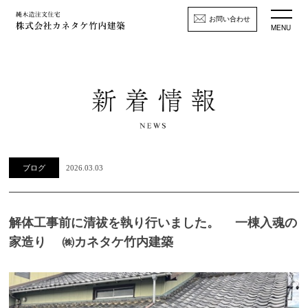
お問い合わせ
MENU
ブログ
2026.03.03
解体工事前に清祓を執り行いました。 一棟入魂の
家造り ㈱カネタケ竹内建築