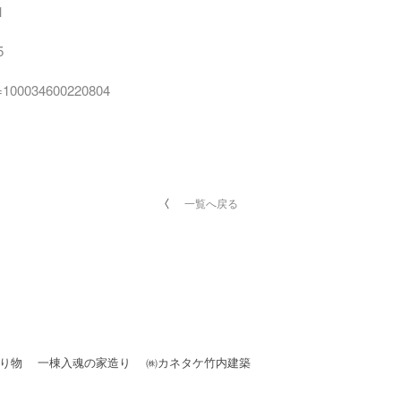
1
5
id=100034600220804
一覧へ戻る
贈り物 一棟入魂の家造り ㈱カネタケ竹内建築