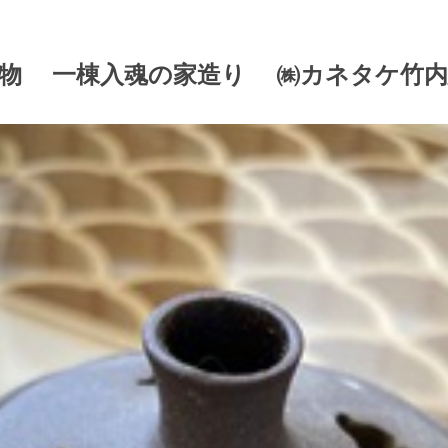
り物 一棟入魂の家造り ㈱カネタケ竹内