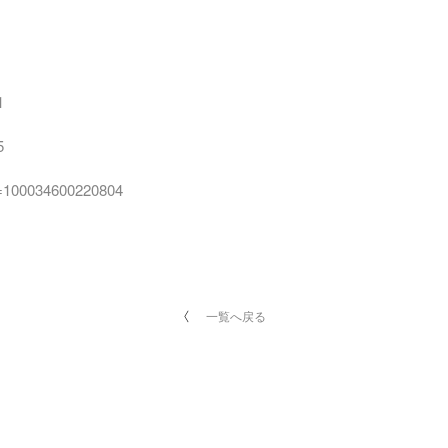
1
5
id=100034600220804
一覧へ戻る