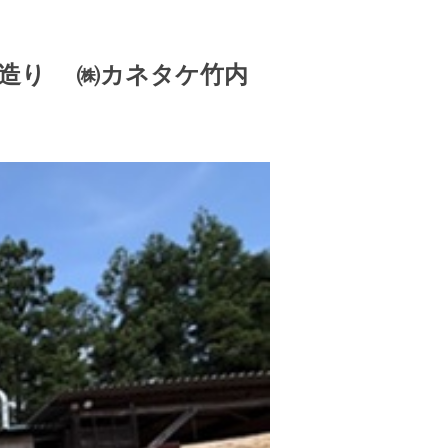
家造り ㈱カネタケ竹内