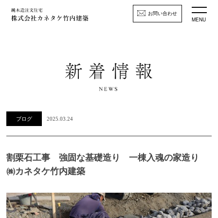
お問い合わせ
MENU
ブログ
2025.03.24
割栗石工事 強固な基礎造り 一棟入魂の家造り
㈱カネタケ竹内建築