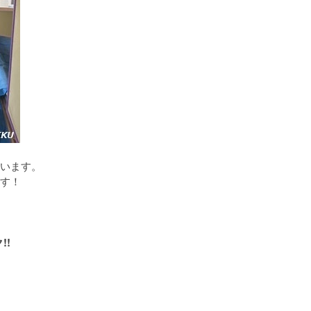
います。
す！
!!