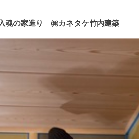
入魂の家造り ㈱カネタケ竹内建築