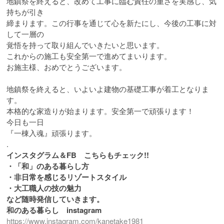
地鎮祭を終えると、改めて工事に臨む責任の重さを実感し、気
持ちが引き
締まります。この行事を通じて心を新たにし、今後の工事に対
して一層の
覚悟を持って取り組んでいきたいと思います。
これからの施工も安全第一で進めてまいります。
お施主様、おめでとうございます。
地鎮祭を終えると、いよいよ建物の基礎工事が着工となりま
す。
本格的な家造りが始まります。安全第一で頑張ります！
今日も一日
『一棟入魂』頑張ります。
.
インスタグラム＆FB こちらもチェック!!
・「和」のある暮らし方
・非日常を感じるリゾートスタイル
・大工職人の技の魅力
など随時発信していきます。
和のある暮らし instagram
https://www.instagram.com/kanetake1981