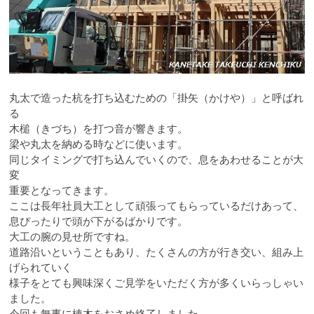
丸太で造った杭を打ち込むための「掛矢（かけや）」と呼ばれ
る
木槌（きづち）を打つ音が響きます。
梁や丸太を納める時などに使います。
同じタイミングで打ち込んでいくので、息をあわせることが大
変
重要となってきます。
ここは長年社員大工として頑張ってもらっているだけあって、
息ぴったりで頭が下がるばかりです。
大工の腕の見せ所ですね。
道路沿いということもあり、たくさんの方が行き交い、組み上
げられていく
様子をとても興味深くご見学をいただく方が多くいらっしゃい
ました。
今回も無事に棟木をおさめ終了しました。