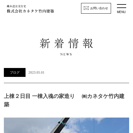
お問い合わせ
MENU
ブログ
2023.05.01
上棟２日目 一棟入魂の家造り ㈱カネタケ竹内建
築