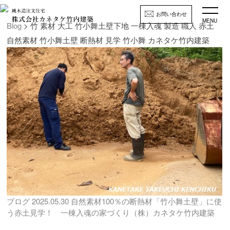
お問い合わせ
MENU
Blog
> 竹 素材 大工 竹小舞土壁下地 一棟入魂 製造 職人 赤土
自然素材 竹小舞土壁 断熱材 見学 竹小舞 カネタケ竹内建築
ブログ
2025.05.30
自然素材100％の断熱材「竹小舞土壁」に使
う赤土見学！ 一棟入魂の家づくり（株）カネタケ竹内建築