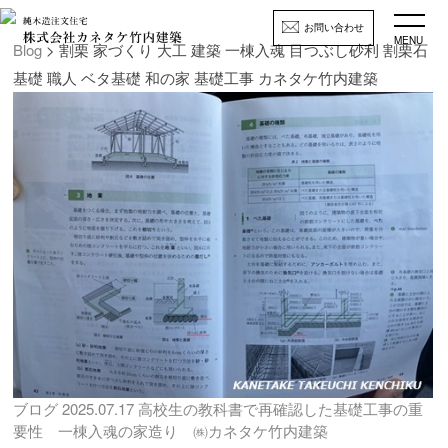
お問い合わせ
MENU
Blog
> 割栗 家づくり 大工 建築 一棟入魂 目つぶし砂利 割栗石
基礎 職人 ベタ基礎 和の家 基礎工事 カネタケ竹内建築
ブログ
2025.07.17
高校生の教科書で再確認した基礎工事の重
要性 一棟入魂の家造り ㈱カネタケ竹内建築