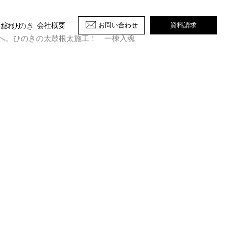
 床 ひのき
お問い合わせ
資料請求
こだわり
会社概要
へ。ひのきの太鼓根太施工！ 一棟入魂