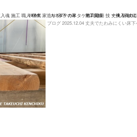
入魂 施工 職人 根太 家造り 床下 カネタケ竹内建築 技 丈夫 新 技術
HOME
カネタケの家
施工実績
一棟入魂の
ブログ
2025.12.04
丈夫でたわみにくい床下