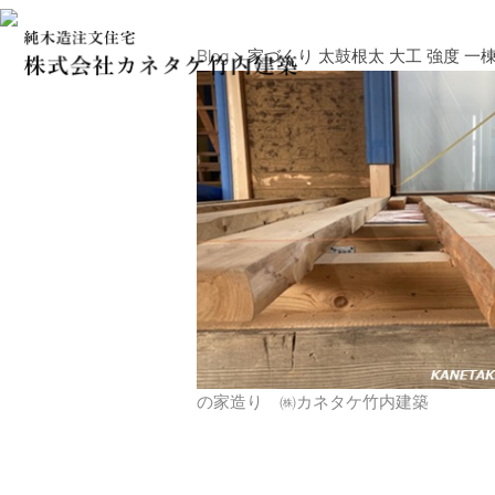
Blog
> 家づくり 太鼓根太 大工 強度 一棟
の家造り ㈱カネタケ竹内建築