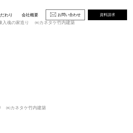
性
お問い合わせ
資料請求
こだわり
会社概要
棟入魂の家造り ㈱カネタケ竹内建築
り ㈱カネタケ竹内建築