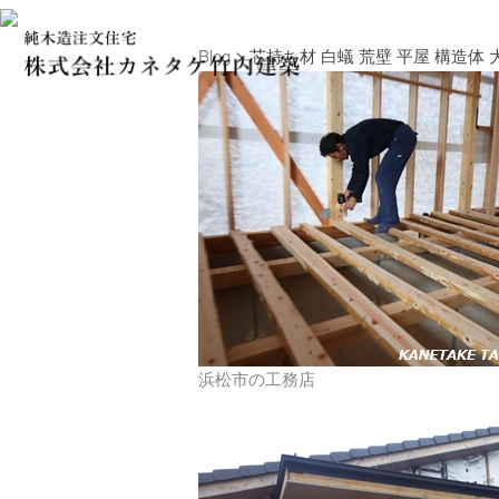
Blog
> 芯持ち材 白蟻 荒壁 平屋 構造体 
浜松市の工務店