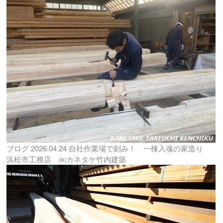
ブログ
2026.04.24
自社作業場で刻み！ 一棟入魂の家造り
浜松市工務店 ㈱カネタケ竹内建築