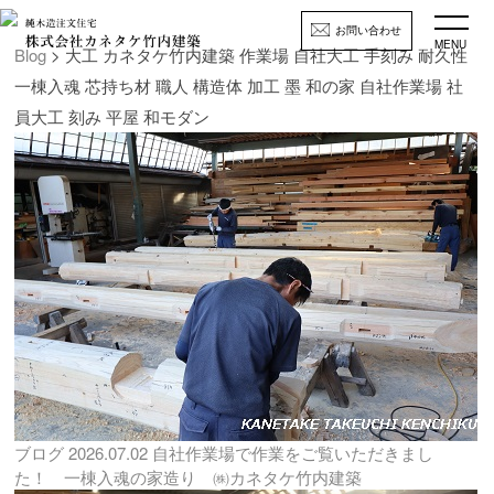
お問い合わせ
MENU
Blog
> 大工 カネタケ竹内建築 作業場 自社大工 手刻み 耐久性
一棟入魂 芯持ち材 職人 構造体 加工 墨 和の家 自社作業場 社
員大工 刻み 平屋 和モダン
ブログ
2026.07.02
自社作業場で作業をご覧いただきまし
た！ 一棟入魂の家造り ㈱カネタケ竹内建築