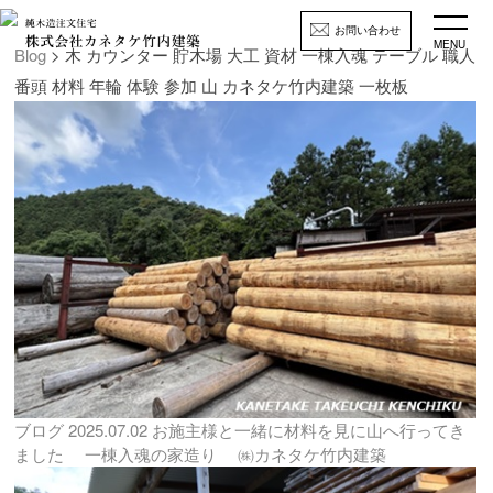
お問い合わせ
MENU
Blog
> 木 カウンター 貯木場 大工 資材 一棟入魂 テーブル 職人
番頭 材料 年輪 体験 参加 山 カネタケ竹内建築 一枚板
ブログ
2025.07.02
お施主様と一緒に材料を見に山へ行ってき
ました 一棟入魂の家造り ㈱カネタケ竹内建築