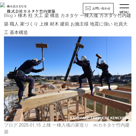
お問い合わせ
MENU
Blog
> 棟木 柱 大工 梁 構造 カネタケ 一棟入魂 カネタケ竹内建
築 職人 家づくり 上棟 材木 建前 お施主様 地震に強い 社員大
工 基本構造
ブログ
2025.01.15
上棟 一棟入魂の家造り ㈱カネタケ竹内建
築